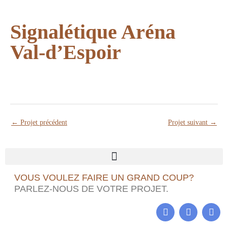
Signalétique Aréna
Val-d’Espoir
←
Projet précédent
Projet suivant
→
VOUS VOULEZ FAIRE UN GRAND COUP?
PARLEZ-NOUS DE VOTRE PROJET.
B
F
I
e
a
n
h
c
s