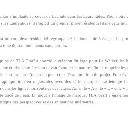
alker s’implante au coeur de Lachute dans les Laurentides. Pour notre 
ns les Laurentides, il s’agit d’un premier projet résidentiel dans cette mu
st un complexe résidentiel regroupant 5 bâtiments de 5 étages. Le proj
t doté de stationnements sous-terrain.
quipe de TLA Graff a abordé la création du logo pour Le Walker, les li
nte et classique. Le tout devait évoquer la nature afin de rappeler les fo
er est un clin d’oeil à un petit cour d’eau non loin du projet. Pour év
raphique tout en majuscules avec des sérifs marqués. Le lettrage fut
 dans les lignes horizontales des lettres. Ainsi, le « A », le « L » et le
le tracé de l’eau. En ajout à l’image de marque, TLA Graff a également
tistique des perspectives et des animations intérieures.