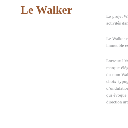
Le Walker
Le projet W
activités da
Le Walker e
immeuble es
Lorsque l’é
marque éléga
du nom Walk
choix typog
d’ondulation
qui évoque 
direction ar