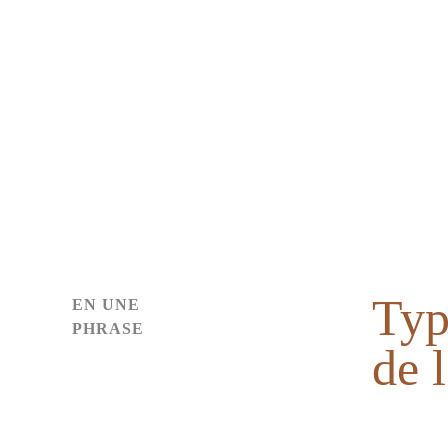
Aller
au
contenu
Typ
EN UNE
PHRASE
de l