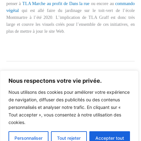
penser à
TLA Marche au profit de Dans la rue
ou encore au
commando
végétal
qui est allé faire du jardinage sur le toit-vert de l’école
Montmartre à l’été 2020. L’implication de TLA Graff est donc très
large et couvre les visuels créés pour l’ensemble de ces initiatives, en
plus de mettre à jour le site Web.
←
Projet précédent
Projet suivant
→
Nous respectons votre vie privée.
Nous utilisons des cookies pour améliorer votre expérience
de navigation, diffuser des publicités ou des contenus
VOUS VOULEZ FAIRE UN GRAND COUP?
personnalisés et analyser notre trafic. En cliquant sur «
PARLEZ-NOUS DE VOTRE PROJET.
Tout accepter », vous consentez à notre utilisation des
cookies.
B
F
I
e
a
n
h
c
s
Personnaliser
Tout rejeter
Accepter tout